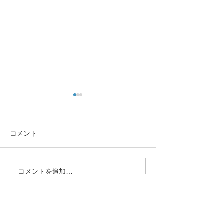
コメント
お祭りです。
コメントを追加…
猫ちゃんの肝リ
ス