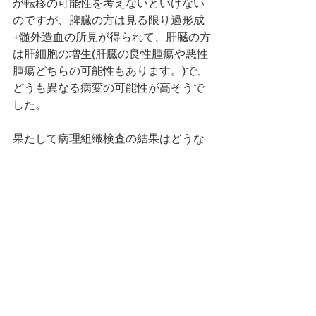
が転移の可能性を考えないといけない
のですが、脾臓の方は見る限り過形成
+髄外造血の所見が得られて、肝臓の方
は肝細胞の増生(肝臓の良性腫瘍や悪性
腫瘍どちらの可能性もあります。)で、
どうも異なる病変の可能性が高そうで
した。
果たして病理組織検査の結果はどうな
るか。。。
明日からまた天気が悪くなるようです
ね。皆さまどうぞお気をつけて。