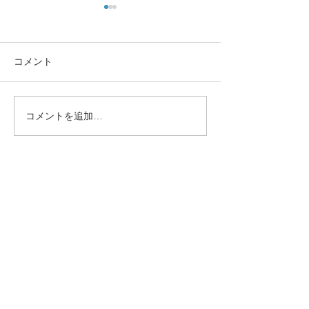
コメント
お祭りです。
コメントを追加…
猫ちゃんの肝リ
ス
025-545-1122
アクセス
Access Map