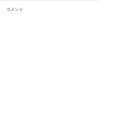
コメント
お祭りです。
コメントを追加…
猫ちゃんの肝リ
ス
025-545-1122
アクセス
Access Map